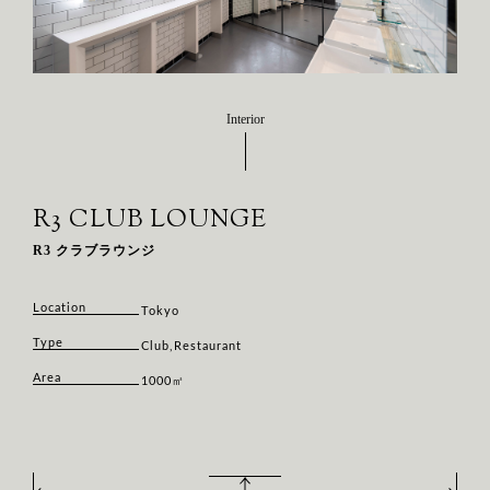
Interior
R3 CLUB LOUNGE
R3 クラブラウンジ
Location
Tokyo
Type
Club,Restaurant
Area
1000㎡